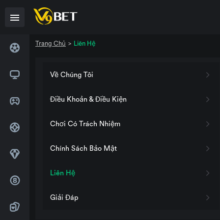
>
Trang Chủ
Liên Hệ
Về Chúng Tôi
Điều Khoản & Điều Kiện
Chơi Có Trách Nhiệm
Chính Sách Bảo Mật
Liên Hệ
Giải Đáp