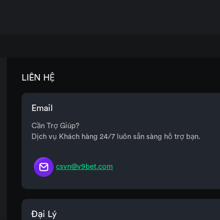
LIÊN HỆ
Email
Cần Trợ Giúp?
Dịch vụ Khách hàng 24/7 luôn sẵn sàng hỗ trợ bạn.
csvn@v9bet.com
Đại Lý